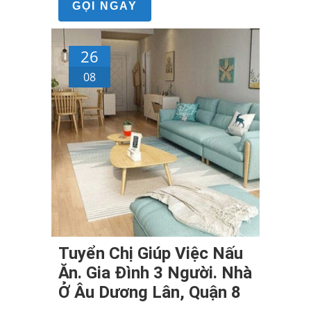
GỌI NGAY
26
08
Tuyển Chị Giúp Việc Nấu
Ăn. Gia Đình 3 Người. Nhà
Ở Âu Dương Lân, Quận 8