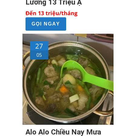
Lương 13 Triệu Ạ
Đến 13 triệu/tháng
GỌI NGAY
27
05
Alo Alo Chiều Nay Mưa