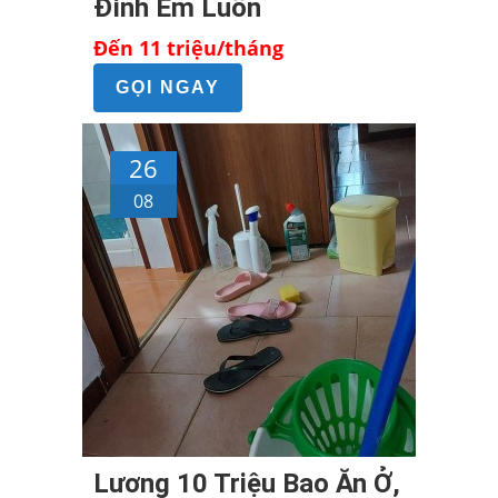
Đình Em Luôn
Đến 11 triệu/tháng
GỌI NGAY
26
08
Lương 10 Triệu Bao Ăn Ở,