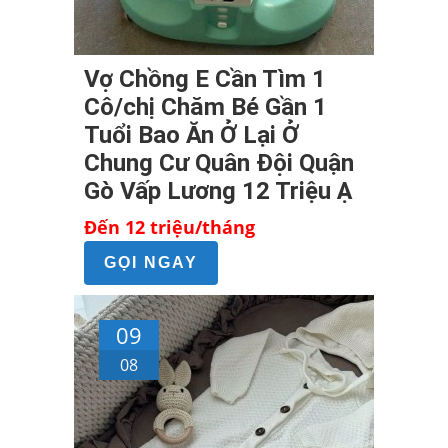
Vợ Chồng E Cần Tìm 1
Cô/chị Chăm Bé Gần 1
Tuổi Bao Ăn Ở Lại Ở
Chung Cư Quân Đội Quận
Gò Vấp Lương 12 Triệu Ạ
Đến 12 triệu/tháng
GỌI NGAY
09
08