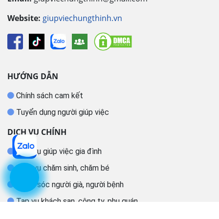
Website:
giupviechungthinh.vn
HƯỚNG DẪN
Chính sách cam kết
Tuyển dụng người giúp việc
DỊCH VỤ CHÍNH
Dịch vụ giúp việc gia đình
Dịch vụ chăm sinh, chăm bé
Chăm sóc người già, người bệnh
Tạp vụ khách sạn, công ty, phụ quán
Tìm người giúp việc cho người nước ngoài