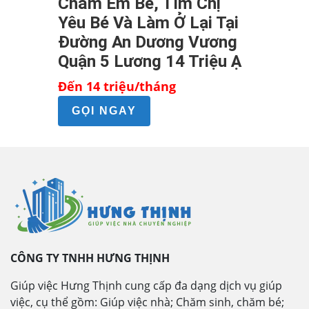
Chăm Em Bé, Tìm Chị
Yêu Bé Và Làm Ở Lại Tại
Đường An Dương Vương
Quận 5 Lương 14 Triệu Ạ
Đến 14 triệu/tháng
GỌI NGAY
CÔNG TY TNHH HƯNG THỊNH
Giúp việc Hưng Thịnh cung cấp đa dạng dịch vụ giúp
việc, cụ thể gồm: Giúp việc nhà; Chăm sinh, chăm bé;