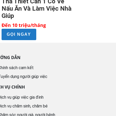
Tha Thiết Cần 1 Cô Về
Nấu Ăn Và Làm Việc Nhà
Giúp
Đến 10 triệu/tháng
GỌI NGAY
ỚNG DẪN
hính sách cam kết
uyển dụng người giúp việc
CH VỤ CHÍNH
ịch vụ giúp việc gia đình
ịch vụ chăm sinh, chăm bé
hăm sóc người già, người bệnh