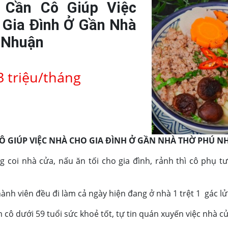
 Cần Cô Giúp Việc
 Gia Đình Ở Gần Nhà
 Nhuận
3 triệu/tháng
Ô GIÚP VIỆC NHÀ CHO GIA ĐÌNH Ở GẦN NHÀ THỜ PHÚ 
ng coi nhà cửa, nấu ăn tối cho gia đình, rảnh thì cô phụ t
hành viên đều đi làm cả ngày hiện đang ở nhà 1 trệt 1 gác l
cô dưới 59 tuổi sức khoẻ tốt, tự tin quán xuyến việc nhà c