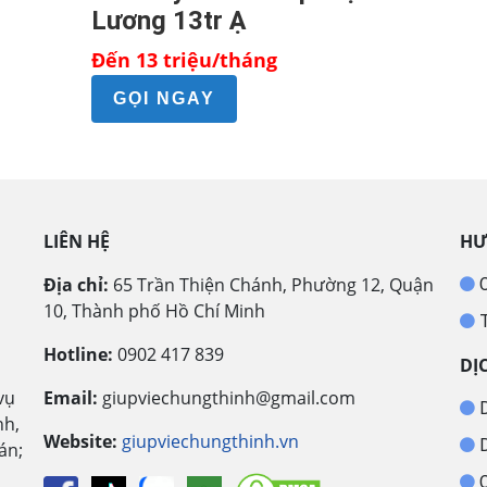
Lương 13tr Ạ
Đến 13 triệu/tháng
GỌI NGAY
LIÊN HỆ
HƯ
Địa chỉ:
65 Trần Thiện Chánh, Phường 12, Quận
C
10, Thành phố Hồ Chí Minh
T
Hotline:
0902 417 839
DỊ
vụ
Email:
giupviechungthinh@gmail.com
D
nh,
Website:
giupviechungthinh.vn
D
án;
C