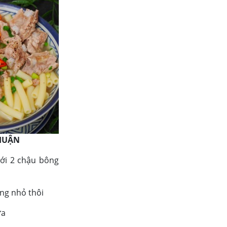
NHUẬN
ưới 2 chậu bông
ửng nhỏ thôi
ửa