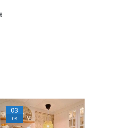
lễ
03
08