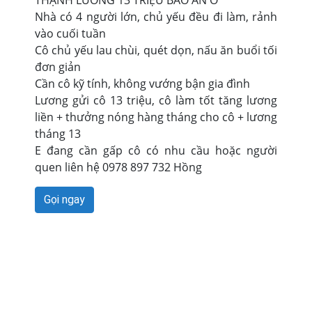
THẠNH LƯƠNG 13 TRIỆU BAO ĂN Ở
Nhà có 4 người lớn, chủ yếu đều đi làm, rảnh
vào cuối tuần
Cô chủ yếu lau chùi, quét dọn, nấu ăn buổi tối
đơn giản
Cần cô kỹ tính, không vướng bận gia đình
Lương gửi cô 13 triệu, cô làm tốt tăng lương
liền + thưởng nóng hàng tháng cho cô + lương
tháng 13
E đang cần gấp cô có nhu cầu hoặc người
quen liên hệ 0978 897 732 Hồng
Gọi ngay