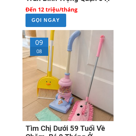
Đến 12 triệu/tháng
GỌI NGAY
09
08
Tìm Chị Dưới 59 Tuổi Về