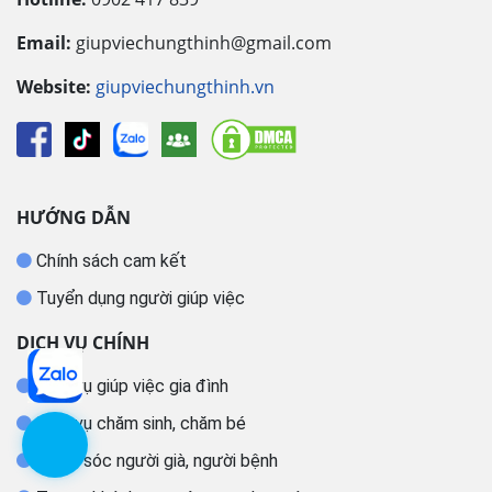
Email:
giupviechungthinh@gmail.com
Website:
giupviechungthinh.vn
HƯỚNG DẪN
Chính sách cam kết
Tuyển dụng người giúp việc
DỊCH VỤ CHÍNH
Dịch vụ giúp việc gia đình
Dịch vụ chăm sinh, chăm bé
Chăm sóc người già, người bệnh