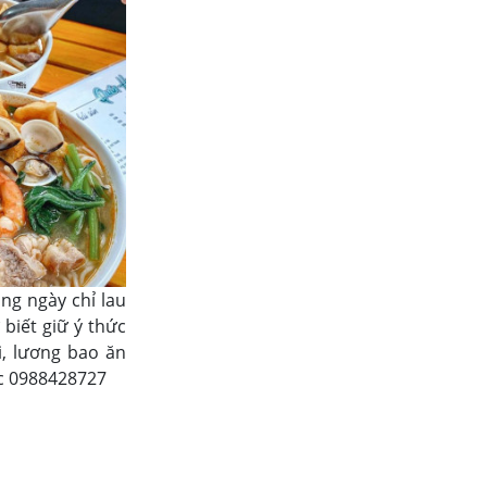
ng ngày chỉ lau
 biết giữ ý thức
i, lương bao ăn
ệc 0988428727