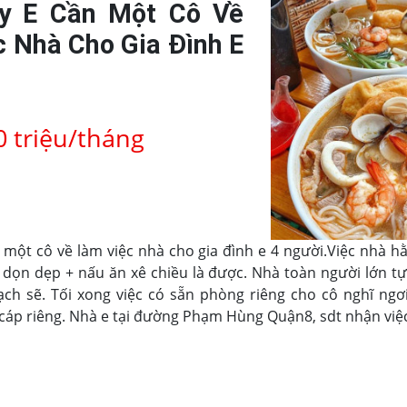
y E Cần Một Cô Về
 Nhà Cho Gia Đình E
0 triệu/tháng
một cô về làm việc nhà cho gia đình e 4 người.Việc nhà hằ
 dọn dẹp + nấu ăn xê chiều là được. Nhà toàn người lớn tự
ạch sẽ. Tối xong việc có sẵn phòng riêng cho cô nghĩ ngơ
 cáp riêng. Nhà e tại đường Phạm Hùng Quận8, sdt nhận vi