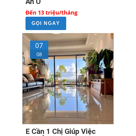
Ăn Ở
Đến 13 triệu/tháng
GỌI NGAY
07
08
E Cần 1 Chị Giúp Việc