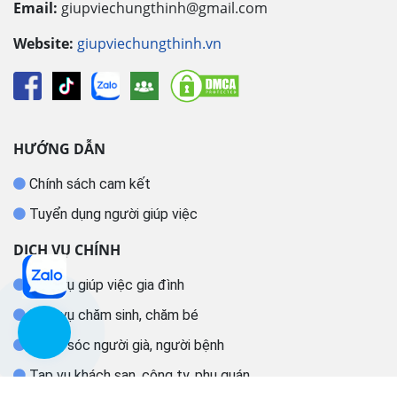
Email:
giupviechungthinh@gmail.com
Website:
giupviechungthinh.vn
HƯỚNG DẪN
Chính sách cam kết
Tuyển dụng người giúp việc
DỊCH VỤ CHÍNH
Dịch vụ giúp việc gia đình
Dịch vụ chăm sinh, chăm bé
Chăm sóc người già, người bệnh
Tạp vụ khách sạn, công ty, phụ quán