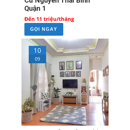
Cư Nguyễn Thái Bình
Quận 1
Đến 11 triệu/tháng
GỌI NGAY
10
09