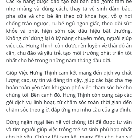
Các kỹ năng được đào tạo bài bản bao gồm: tắm bé
nhẹ nhàng và đúng cách, thay tã vệ sinh đảm bảo,
pha sữa và cho bé ăn theo cữ khoa học, vỗ ợ hơi
chống trào ngược, ru bé ngủ ngon giấc, theo dõi sức
khỏe và phát hiện sớm các dấu hiệu bất thường.
Không chỉ dừng lại ở kỹ năng chuyên môn, người giúp
việc của Hưng Thịnh còn được rèn luyện về thái độ ân
cần, chu đáo và yêu trẻ, tạo môi trường phát triển tốt
nhất cho bé trong những năm tháng đầu đời.
Giúp Việc Hưng Thịnh cam kết mang đến dịch vụ chất
lượng cao, uy tín và đáng tin cậy, giúp các bậc cha mẹ
hoàn toàn yên tâm khi giao phó việc chăm sóc bé cho
chúng tôi. Bên cạnh đó, Hưng Thịnh còn cung cấp các
gói dịch vụ linh hoạt, từ chăm sóc toàn thời gian đến
chăm sóc theo giờ, đáp ứng mọi nhu cầu của gia đình.
Đừng ngần ngại liên hệ với chúng tôi để được tư vấn
và tìm người giúp việc trông trẻ sơ sinh phù hợp nhất
cho bé yêu. Chúng tôi cam kết mang đến cho bạn sự